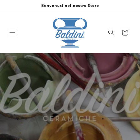
Vai
Benvenuti nel nostro Store
direttamente
ai contenuti
Carrello