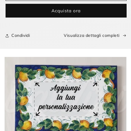
tipo
tipo
Acquista ora
Vietri
Vietri
Animaletti
Animaletti
Vietri
Vietri
Condividi
Visualizza dettagli completi