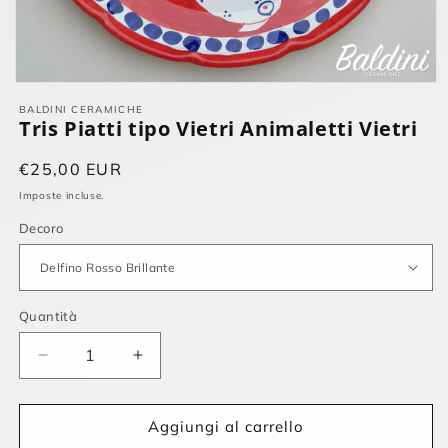
Apri
contenuti
BALDINI CERAMICHE
multimediali
Tris Piatti tipo Vietri Animaletti Vietri
1
in
finestra
Prezzo
€25,00 EUR
modale
di
Imposte incluse.
listino
Decoro
Quantità
Diminuisci
Aumenta
quantità
quantità
per
per
Tris
Tris
Aggiungi al carrello
Piatti
Piatti